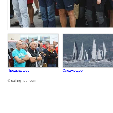
Предыдущее
Следующее
© sailing-tour.com